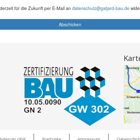
Kart
ebdesign GbR
Startseite
Impressum
Datenschut