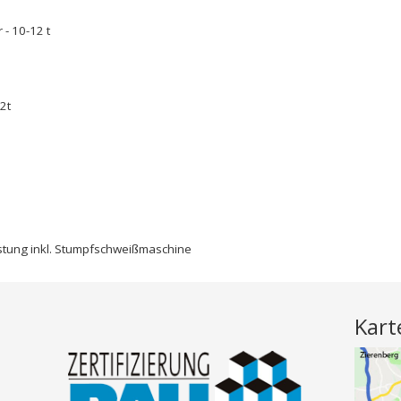
 - 10-12 t
12t
stung inkl. Stumpfschweißmaschine
Kart