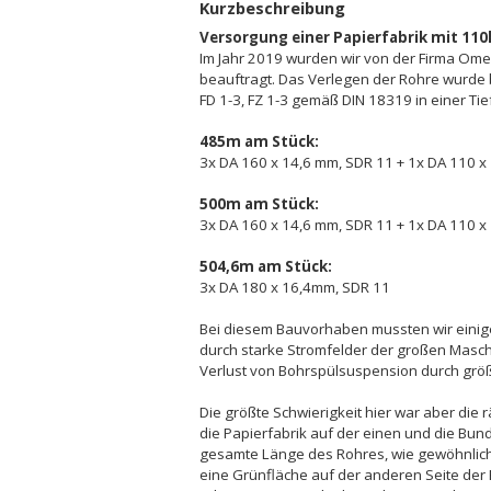
Kurzbeschreibung
Versorgung einer Papierfabrik mit 11
Im Jahr 2019 wurden wir von der Firma Ome
beauftragt. Das Verlegen der Rohre wurde 
FD 1-3, FZ 1-3 gemäß DIN 18319 in einer Tie
485m am Stück:
3x DA 160 x 14,6 mm, SDR 11 + 1x DA 110 
500m am Stück:
3x DA 160 x 14,6 mm, SDR 11 + 1x DA 110 
504,6m am Stück:
3x DA 180 x 16,4mm, SDR 11
Bei diesem Bauvorhaben mussten wir einig
durch starke Stromfelder der großen Masc
Verlust von Bohrspülsuspension durch größ
Die größte Schwierigkeit hier war aber di
die Papierfabrik auf der einen und die Bun
gesamte Länge des Rohres, wie gewöhnlich
eine Grünfläche auf der anderen Seite de