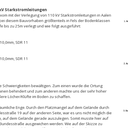
0kV Starkstromleitungen
xom mit der Verlegung von 110 kV Starkstromleitungen in Aalen
bei diesem Bauvorhaben größtenteils in Fels der Bodenklassen
fe bis zu 25m verlegt und wie folgt ausgeführt:
x 10,0mm, SDR 11
x 10,0mm, SDR 11
e Schwierigkeiten bewältigen. Zum einen wurde die Ortung
hinen behindert und zum anderen machte uns der sehr hoher
ere Löcher/Klüfte im Boden zu schaffen.
e räumliche Enge. Durch den Platzmangel auf dem Gelände durch
desstraße 19 auf der anderen Seite, war es uns nicht möglich die
, auf dem Gelände gerade auszulegen. Somit musste hier auf
r Bundesstraße ausgewichen werden. Wie auf der Skizze zu